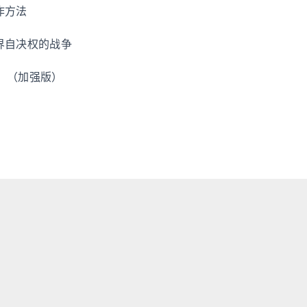
作方法
界自决权的战争
诗！（加强版）
频
1
2
3