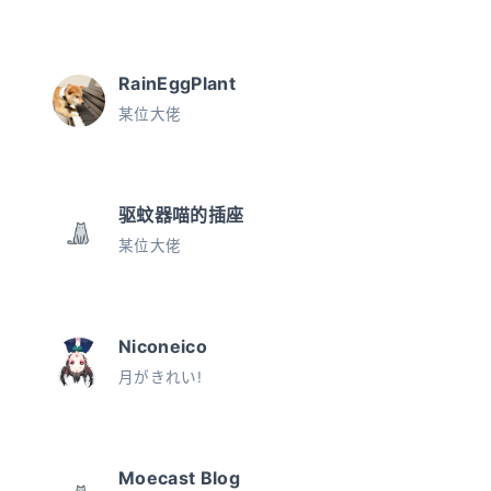
关于
友链
搜索
RainEggPlant
某位大佬
关灯
驱蚊器喵的插座
某位大佬
Niconeico
月がきれい!
Moecast Blog