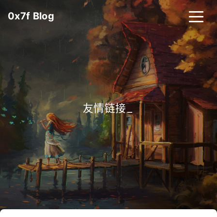
0x7f Blog
首页
归档
标签
项目
友情链接
_
项目列表
无线电
我的诉求
HRT 计数器
CNValues
明信片