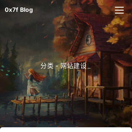
0x7f Blog
首页
归档
标签
项目
分类 - 网站建设
_
项目列表
无线电
我的诉求
HRT 计数器
CNValues
明信片